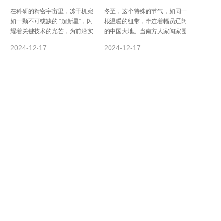
科研再攀高峰
在科研的精密宇宙里，冻干机宛
冬至，这个特殊的节气，如同一
如一颗不可或缺的 “超新星”，闪
根温暖的纽带，牵连着幅员辽阔
耀着关键技术的光芒，为前沿实
的中国大地。当南方人家阖家围
验与高效生产提供着核心动力，
坐，软糯的汤圆在舌尖轻舞，升
2024-12-17
2024-12-17
其重要性恰似...
腾着甜蜜团圆；北...