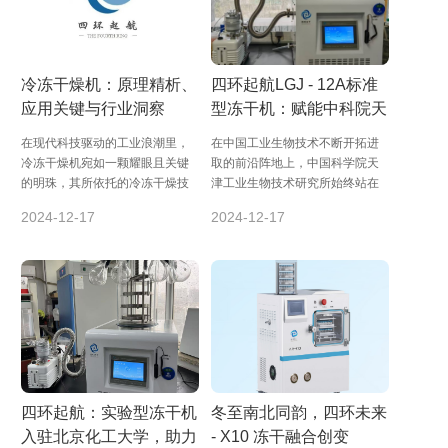
冷冻干燥机：原理精析、
四环起航LGJ - 12A标准
应用关键与行业洞察
型冻干机：赋能中科院天
津工业生物所科研创新
在现代科技驱动的工业浪潮里，
在中国工业生物技术不断开拓进
冷冻干燥机宛如一颗耀眼且关键
取的前沿阵地上，中国科学院天
的明珠，其所依托的冷冻干燥技
津工业生物技术研究所始终站在
术，蕴含着深邃精妙的科学逻
引领创新的潮头，勇挑重担。近
2024-12-17
2024-12-17
辑，在诸多高端产业...
期，随着四环起航...
四环起航：实验型冻干机
冬至南北同韵，四环未来
入驻北京化工大学，助力
- X10 冻干融合创变