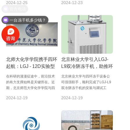
2024-12-25
2024-12-23
晶，而是形成了...
接将物料中的水分...
一台冻干机多少钱？
北师大化学学院携手四环
北京林业大学引入LGJ-
起航：LGJ - 12D实验型
L9双冷阱冻干机，助推环
冷冻干燥机推动科研前行
境治理研究迈上新台阶
在科研的漫漫征途中，前沿技术
北京林业大学与四环冻干设备公
的有力支撑始终是关键所在。近
司强强联手，顺利完成了LGJ-L9
期，北京师范大学化学学院与四
双冷阱冻干机的安装与调试工
环起航实验型冷冻干燥机公司达
作。LGJ-L9双冷阱冻干机加入，
2024-12-19
2024-12-19
成合作，引入了其...
如同为...