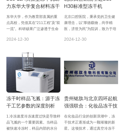
力东华大学复合材料冻干
H30标准型冻干机
东华大学，作为教育部直属的重
北京口腔医院，秉承党的卫生健
点高校，凭借其在“211工程”及“双
康理念，以“厚德载物，尚学精
一流”。科研硕果广泛渗透于生命
医，济世为民”为院训，致力于培
健康、高端装备制造、航空航
育顶尖口腔医学人才，守护民众
2024-12-30
2024-12-30
天、大型...
口腔健康，同时...
冻干时样品飞溅：源于冻
贵州铭肽与北京四环起航
干工艺参数的深度剖析
强强联合：化妆品冻干技
术开启创新未来
1.冷冻速度冷冻速度过快是导致样
在化妆品行业的创新浪潮中，冻
品飞溅的一个重要因素。当样品
干技术正逐渐成为一颗璀璨的新
被快速冷冻时，样品内部的水分
星。这项技术，通过真空冷冻干
没有足够的时间形成规则的冰
燥的方式，在低温低压条件下直