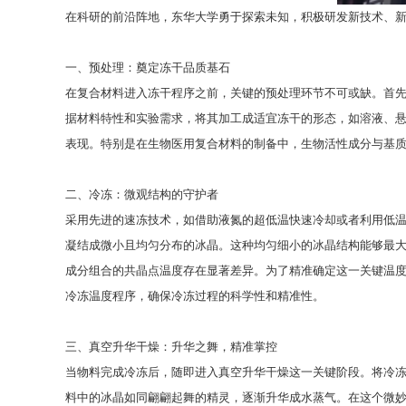
在科研的前沿阵地，东华大学勇于探索未知，积极研发新技术、
一、预处理：奠定冻干品质基石
在复合材料进入冻干程序之前，关键的预处理环节不可或缺。首
据材料特性和实验需求，将其加工成适宜冻干的形态，如溶液、
表现。特别是在生物医用复合材料的制备中，生物活性成分与基
二、冷冻：微观结构的守护者
采用先进的速冻技术，如借助液氮的超低温快速冷却或者利用低温
凝结成微小且均匀分布的冰晶。这种均匀细小的冰晶结构能够最
成分组合的共晶点温度存在显著差异。为了精准确定这一关键温度
冷冻温度程序，确保冷冻过程的科学性和精准性。
三、真空升华干燥：升华之舞，精准掌控
当物料完成冷冻后，随即进入真空升华干燥这一关键阶段。将冷
料中的冰晶如同翩翩起舞的精灵，逐渐升华成水蒸气。在这个微