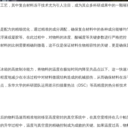
新工艺，其中复合材料冻干技术尤为引人注目，成为其众多科研成果中的一颗璀
先是配方的精细优化，通过精准的成分调配，确保复合材料中的各种成分能够均
悬浮液或凝胶等。在此过程中，对物料的浓度、酸碱度等关键参数进行严格把控
质材料的比例需要精确到微毫，这不仅是保证材料生物相容性的关键，更是确保
冰箱的高效制冷能力，将物料的温度在极短时间内降至共晶点以下。这一快速冷
大程度地减少在冷冻过程中对材料微观结构造成的机械损伤，从而确保材料在冻
点，东华大学的科研团队运用差示扫描量热法（DSC）等高精度的热分析技术
冻后的物料迅速而精准地转移至高度密封的真空系统中，在真空度维持在几十帕
妙的升华过程中，温度与真空度的精确控制成为成败的关键。如果温度过高，物