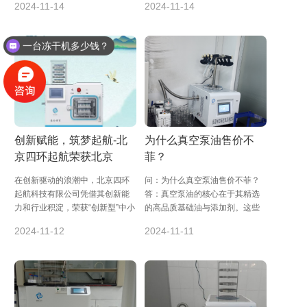
2024-11-14
2024-11-14
上，每一步都关乎...
正以其颠覆性的创...
一台冻干机多少钱？
创新赋能，筑梦起航-北
为什么真空泵油售价不
京四环起航荣获北京
菲？
市“创新型”中小企业称号
在创新驱动的浪潮中，北京四环
问：为什么真空泵油售价不菲？
起航科技有限公司凭借其创新能
答：真空泵油的核心在于其精选
力和行业积淀，荣获“创新型”中小
的高品质基础油与添加剂。这些
企业的殊荣。这一荣誉不仅是对
原料不仅要求纯度高、性能稳
2024-11-12
2024-11-11
四环起航在冻...
定，还需满足严苛的...