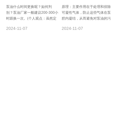
泵油什么时间更换呢？如何判
原理：主要作用在于处理和排除
别？泵油厂家一般建议200-300小
可凝性气体，防止这些气体在泵
时跟换一次。(个人观点：虽然定
腔内凝结，从而避免对泵油的污
期跟换泵油对真空泵维护更好。
染和对真空性能的影响。排查气
2024-11-07
2024-11-07
还是有一...
镇阀是否处于关闭...