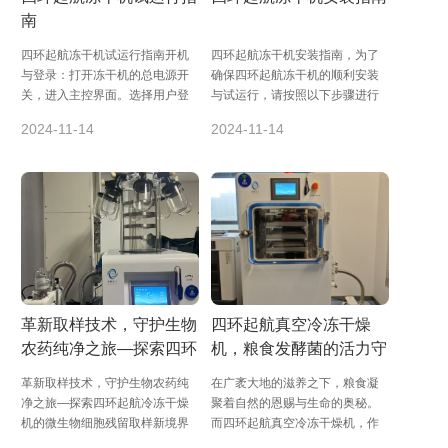
南
四环起航冻干机试运行指南开机
四环起航冻干机安装指南，为了
与登录：打开冻干机的总电源开
确保四环起航冻干机的顺利安装
关，进入主控界面。选择用户登
与试运行，请按照以下步骤进行
入，输入登入密码“123456”。选
操作：一、冻干机主机安装开箱
2024-11-14
2024-11-14
择中文或...
与放置：小心打开...
革新取样技术，守护生物
四环起航真空冷冻干燥
农药纯净之旅—探索四环
机，粮食发酵菌的活力守
起航冷冻干燥机的微生物
护者！
革新取样技术，守护生物农药纯
在广袤大地的滋养之下，粮食凝
细胞残留取样新境界
净之旅—探索四环起航冷冻干燥
聚着自然的恩赐与生命的奥秘。
机的微生物细胞残留取样新境界
而四环起航真空冷冻干燥机，作
在生物农药的精密研发与生产线
为科技与自然和谐共生的典范，