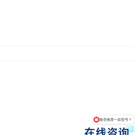
系统，操作简单方便，且功能强大，作为人机界面，中
数字形式显示工作时间、冷凝器温度、样品温度、真空
机既可用于物料平铺冻干、盛放冻干容器冻干，也可
种类物料，避免各种物料在冻干过程中产生交叉感
量控制阀，避免实验样本轻有飞出现象，阀体经久耐
能否推荐一款型号？