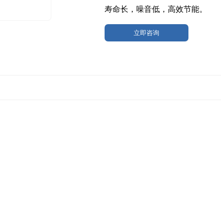
寿命长，噪音低，高效节能。
5、
采用
7寸真彩触摸液晶屏控制
立即咨询
文(英文)可转换界面，以曲线和
度，并记录干燥曲线。
6、标准多歧管型真空冷冻干燥
在多歧管冻干瓶中同时冻干不同
染的可能性。
7
、
放水进气阀为不锈钢手动流
用，不易泄漏。