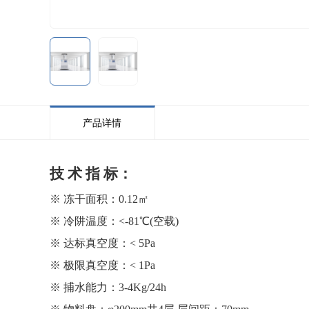
产品详情
技 术 指 标：
※
冻干面积：
0.12㎡
※
冷阱温度：
<-8
1
℃(空载)
※
达标
真空度：
<
5
Pa
※
极限
真空度：
< 1Pa
※
捕水能力：
3-4Kg/24h