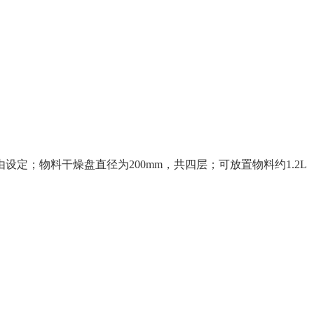
由设定；物料干燥盘直径为
200mm
，
共四层；可放置物料约
1.2L