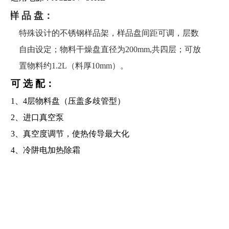
样
品
盘：
特殊设计的不锈钢样品架，样品盘间距可调，层数
自由设定；物料干燥盘直径为
200mm,共四层；可放
置物料约
1.2L
（料厚
10mm）。
可
选
配：
1、
4
层物料盘（压盖多歧管型）
2、进口真空泵
3、真空度调节，使热传导最大化
4、冷阱电加热除霜