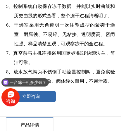
5、控制系统自动保存冻干数据，并能以实时曲线和
历史曲线的形式查看，整个冻干过程清晰明了。
6、干燥室
采用
无色透明一次注塑成型的聚碳干燥
室，耐腐蚀、不易碎、无粘接、透明度高、密闭
性强、样品清楚直观，可观察冻干的全过程。
7、
真空泵与主机连接采用国际标准
KF
快卸法兰
，简
洁可靠。
8、放水放气阀为不锈钢手动流量控制阀，避免实验
样本轻有飞出现象
、
阀体经久耐用，不易泄露。
一台冻干机多少钱？
立即咨询
产品详情