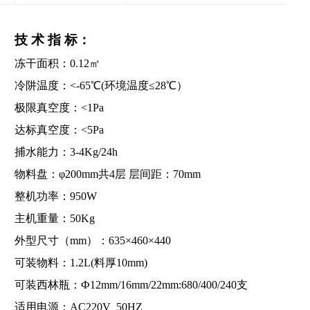
技
术
指
标：
冻干面积：
0.12㎡
冷阱温度：
<-
65
℃(
环境温度
≤28℃）
极限
真空度：
<
1
Pa
达标真空度：
<
5
Pa
捕水能力：
3-4Kg/24h
物料盘：
φ200mm共4层
层间距：
70mm
整机功率：
950W
主机重量：
50Kg
外型尺寸（
mm）：635
×
460
×
440
可装物料：
1.2L(料厚10mm)
可装西林瓶：
Ф12mm/16mm/22mm:
68
0/4
0
0/2
4
0支
适用电源：
AC220V 50HZ