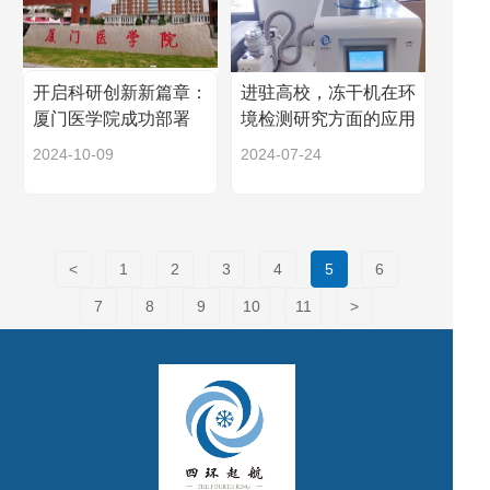
开启科研创新新篇章：
进驻高校，冻干机在环
厦门医学院成功部署
境检测研究方面的应用
LGJ-100G冻干设备
2024-10-09
2024-07-24
<
1
2
3
4
5
6
7
8
9
10
11
>