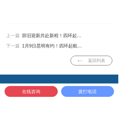
上一篇
辞旧迎新共赴新程！四环起航闪耀2026北京科学仪器年会，共探冻干技术创新之路
下一篇
1月9日昆明有约！四环起航冻干机亮相2026西南生命科学新春联谊会，共启合作新篇
返回列表
在线咨询
拨打电话