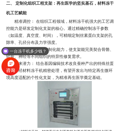
二、
定制化组织工程支架：再生医学的坚实基石，材料冻干
机工艺赋能
精准调控：
在组织工程领域，材料冻干机强大的工艺调
控能力是研发定制化支架的核心。通过精确控制冻干参数
（如温度、真空度、时间），可精细定制丝素蛋白支架的孔
隙率、孔径分布及力学强度。
适配需求：
这种定制化能力，使支架能完美契合骨骼、
一台冻干机多少钱？
软骨、神经等不同组织的特异性修复需求。
未来潜力：
结合基因编辑技术改良蚕种产出的特殊丝蛋
白，再经材料冻干机精密处理，有望开发出与特定再生微环
境高度适配的个性化支架，为精准再生医学奠定基础。