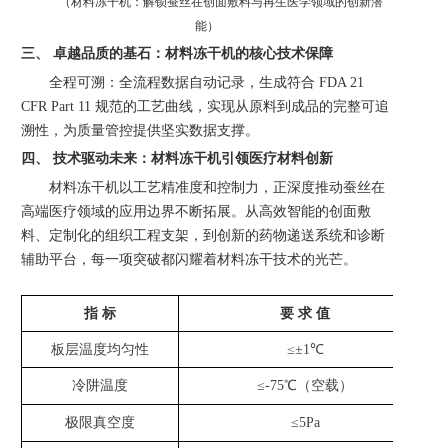
（
材料冻干机：解锁蚕丝在创面敷料与再生医学领域的创新潜
能
）
三、
卓越品质的基石：材料冻干机的核心技术保障
全程可溯：全流程数据自动记录，生成符合
FDA 21
CFR Part 11 规范的工艺曲线，实现从原料到成品的完整可追
溯性，为质量管控提供坚实数据支撑。
四、
技术驱动未来：材料冻干机引领医疗材料创新
材料冻干机以工艺精准度和控制力，正深度推动蚕丝在
高端医疗领域的应用边界不断拓展。从高效智能的创面敷
料、定制化的组织工程支架，到创新的药物递送系统和诊断
辅助平台，每一项突破都闪耀着材料冻干技术的光芒。
指
标
要
求
值
板层温度均匀性
≤±1℃
冷阱温度
≤-75℃（空载）
极限真空度
≤5Pa