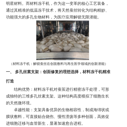
明星材料。而材料冻干机，作为这一变革的核心工艺装备，
通过其精准的低温冻干技术，将天然蚕丝转化为结构精妙、
功能强大的多孔生物材料，为医疗应用解锁无限潜能。
（
材料冻干机：解锁蚕丝在创面敷料与再生医学领域的创新潜能
）
一、
多孔丝素支架：创面修复的理想选择，材料冻干机精准
打造
结构优势：材料冻干机对蚕茧进行精密冻干处理，可形
成独特的三维多孔丝素支架。这种结构高度模拟了细胞生长
的天然微环境。
卓越性能：支架具备优异的生物相容性，制成海绵状或
膜状敷料，可直接贴合烧伤、慢性溃疡等多种创面，高效促
进细胞迁移与血管新生，显著加速愈合进程。