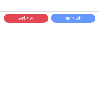
在线咨询
拨打电话
上一篇
无
下一篇
北京四环冻干机：科技助力医药行业，医疗科研好助手
返回列表